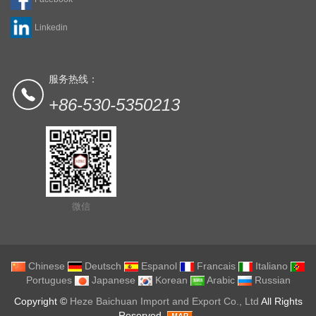
Linkedin
服务热线：
+86-530-5350213
微信
Chinese
Deutsch
Espanol
Francais
Italiano
Portugues
Japanese
Korean
Arabic
Russian
Copyright ©
Heze Baichuan Import and Export Co., Ltd
All Rights
Reserved