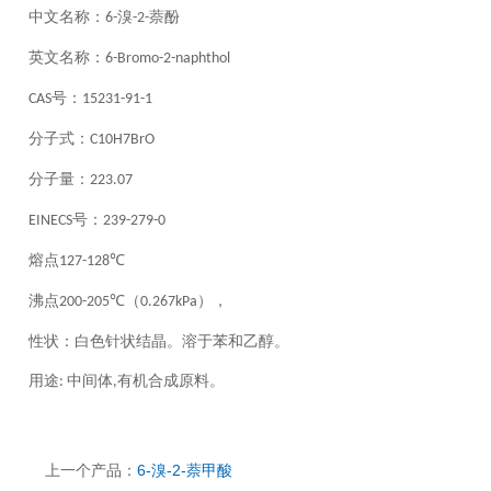
中文名称
：
溴
萘酚
6-
-2-
英文名称
：
6-Bromo-2-naphthol
号
：
CAS
15231-91-1
分子式
：
C10H7BrO
分子量
：
223.07
号
：
EINECS
239-279-0
熔点
℃
127-128
沸点
℃（
），
200-205
0.267kPa
性状：
白色针状结晶。溶于苯和乙醇。
用途
中间体
有机合成原料。
:
,
上一个产品：
6-溴-2-萘甲酸