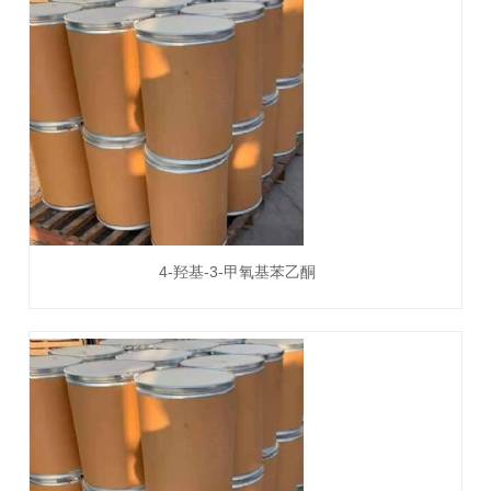
4-羟基-3-甲氧基苯乙酮