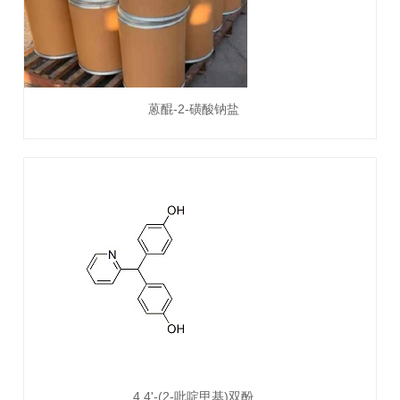
蒽醌-2-磺酸钠盐
4,4'-(2-吡啶甲基)双酚